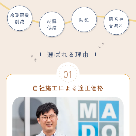
冷暖房費
騒音や
防犯
結露
削減
音漏れ
低減
選ばれる理由
01
自社施工による適正価格